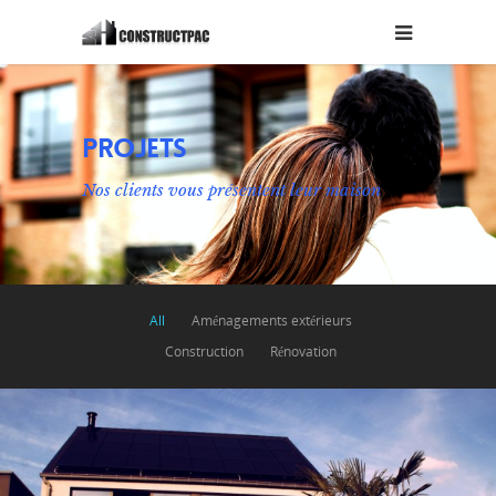
PROJETS
Nos clients vous présentent leur maison
All
Aménagements extérieurs
Construction
Rénovation